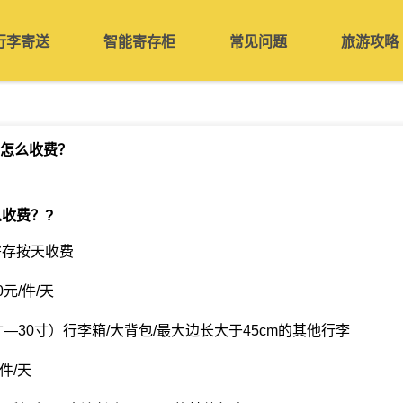
行李寄送
智能寄存柜
常见问题
旅游攻略
怎么收费？
么收费？
?
寄存按天收费
元/件/天
—30寸）行李箱/大背包/最大边长大于45cm的其他行李
件/天