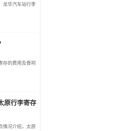
、龙华汽车站行李
？
寄存的费用及晋祠
太原行李寄存
点情况介绍，太原