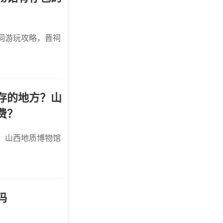
祠游玩攻略，晋祠
存的地方？山
费？
，山西地质博物馆
吗