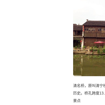
清名桥，原叫清宁
历史。桥孔跨度1
景点