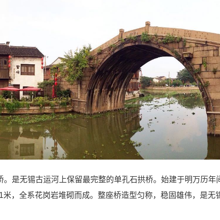
桥。是无锡古运河上保留最完整的单孔石拱桥。始建于明万历年间
3.1米，全系花岗岩堆砌而成。整座桥造型匀称，稳固雄伟，是无