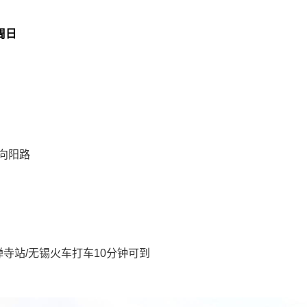
周日
向阳路
禅寺站/无锡火车打车10分钟可到