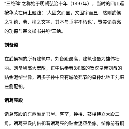
"三绝碑"之称始于明朝弘治十年（1497年），当时的四川巡
按华荣在碑上题跋：“人因文而显，文因字而显，然则武侯
之功德，裴、柳之文字，其本与垂宇不朽也”，赞美诸葛亮
的功德与裴文柳书并称“三绝。
刘备殿
在武侯祠的所有建筑中，刘备殿最高，建筑也最为雄伟壮
丽。刘备殿高大宏敞，正中供奉着3米高的蜀汉皇帝刘备的
贴金泥塑坐像，诸多子孙中只有城破死节的皇孙北地王刘堪
左侧配祀。
诸葛亮殿
诸葛亮殿的东西厢是书屋、客室，钟楼、鼓楼峙立大殿二
角。诸葛亮殿内供祀着诸葛亮的贴金泥塑坐像。塑像前有铜