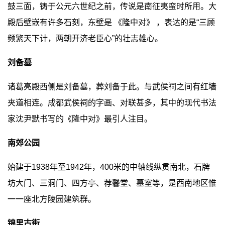
鼓三面，铸于公元六世纪之前，传说是南征夷蛮时所用。大
殿后壁嵌有许多石刻，东壁是 《隆中对》 ，表达的是“三顾
频繁天下计，两朝开济老臣心”的壮志雄心。
刘备墓
诸葛亮殿西侧是刘备墓，葬刘备于此。与武侯祠之间有红墙
夹道相连。成都武侯祠的字画、对联甚多，其中的现代书法
家沈尹默书写的《隆中对》最引人注目。
南郊公园
始建于1938年至1942年，400米的中轴线纵贯南北，石牌
坊大门、三洞门、四方亭、荐馨堂、墓室等，是西南地区惟
一一座北方陵园建筑群。
锦里古街