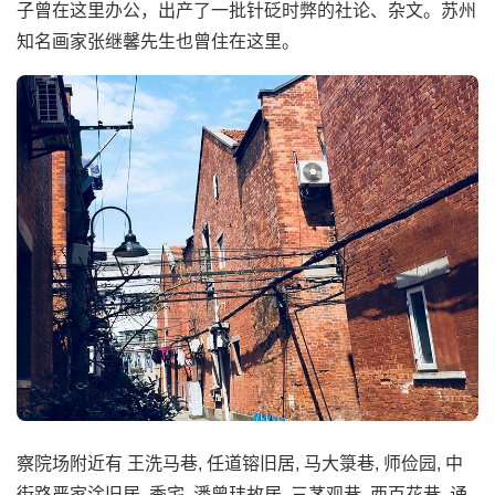
子曾在这里办公，出产了一批针砭时弊的社论、杂文。苏州
知名画家张继馨先生也曾住在这里。
察院场附近有 王洗马巷, 任道镕旧居, 马大箓巷, 师俭园, 中
街路严家淦旧居, 季宅, 潘曾玮故居, 三茅观巷, 西百花巷, 诵