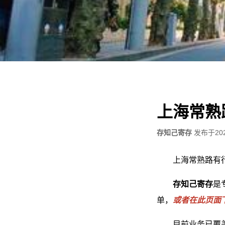
上海常熟
存知己寄存
发布于
20
上海常熟路有
存知己寄存
是
单，
或者在此页面
目前业务已覆