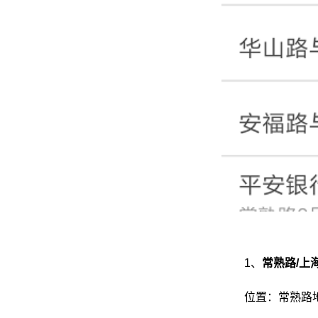
1、
常熟路/上
位置：常熟路地