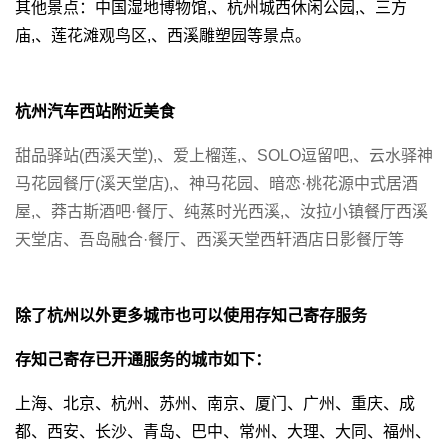
其他景点：中国湿地博物馆,、杭州城西休闲公园,、三方
庙,、莲花滩观鸟区,、西溪雕塑园等景点。
杭州汽车西站附近美食
甜品驿站(西溪天堂),、爱上榴莲,、SOLO逗留吧,、云水驿神
马花园餐厅(溪天堂店),、神马花园、暗恋·桃花源中式居酒
屋,、莽古斯酒吧·餐厅、纯蒸时光西溪,、汝拉小镇餐厅西溪
天堂店、吾岛融合·餐厅、西溪天堂西轩酒店日影餐厅等
除了杭州以外更多城市也可以使用存知己寄存服务
存知己寄存已开通服务的城市如下：
上海、北京、杭州、苏州、南京、厦门、广州、重庆、成
都、西安、长沙、青岛、巴中、常州、大理、大同、福州、