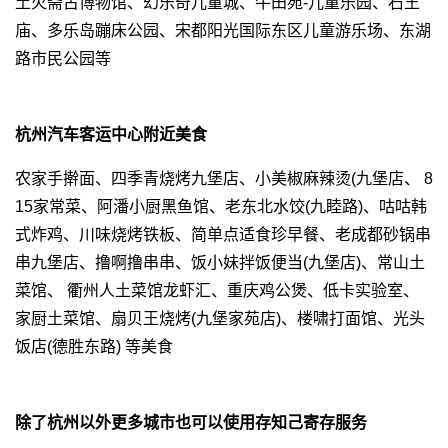
土火斋古博物馆、幻乐奇儿童城、牛田苑-儿童乐园、石王
庙、多乐岛蹦床公园、宋都阳光国际东区儿童游乐场、东湖
路市民公园等
杭州汽车客运中心附近美食
农家手擀面、四季青烧烤九堡店、小美椒麻辣烫(九堡店、 8
15家常菜、阿潘小厨黑鱼馆、老东北水饺(九睦路)、咕咕韩
式炸鸡、川味烧烤铁板、简单点适食珍早餐、老成都砂锅串
串九堡店、撸啊撸串串、饭小妹拌饭便当(九堡店)、常山土
菜馆、 衢州人土菜馆龙虾汇、重庆鸡公煲、低卡实验室、
家厨土菜馆、扇贝王烧烤(九堡家苑店)、楼啸打面馆、光头
饭店(德胜东路) 等美食
除了杭州以外更多城市也可以使用存知己寄存服务