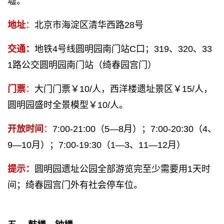
墟。
地址
：
北京市海淀区清华西路28号
交通：
地铁4号线圆明园南门站C口；319、320、33
1路公交圆明园南门站（绮春园宫门）
门票
：
大门门票￥10/人，西洋楼遗址景区￥15/人，
圆明园盛时全景模型￥10/人。
开放时间
：
7:00-21:00（5—8月）；7:00-20:30（4、
9—10月）；7:00-19:30（1—3、11—12月）
提示：
圆明园遗址公园全部游览完至少需要用1天时
间；绮春园宫门外有社会停车位。