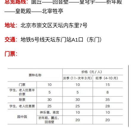
总览路线
：
圜丘——回音壁——皇穹宇——祈年殿
——皇乾殿——北宰牲亭
地址
：
北京市崇文区天坛内东里7号
交通
：
地铁5号线天坛东门站A1口（东门）
门票
：