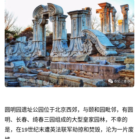
圆明园遗址公园位于北京西郊，与颐和园毗邻，有圆
明、长春、绮春三园组成的大型皇家园林，不幸的
是，在19世纪末遭英法联军劫掠和焚毁，沦为一片废