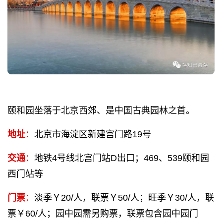
颐和园坐落于北京西郊、是中国古典园林之首。
地址
：
北京市海淀区新建宫门路19号
交通
：
地铁4号线北宫门站D出口；469、539颐和园
西门站等
门票
：
淡季￥20/人，联票￥50/人；旺季￥30/人，联
票￥60/人；园中园需另购票，联票包含园中园门