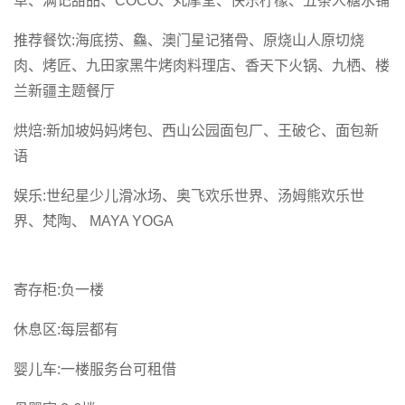
草、满记甜品、COCO、丸摩堂、快乐柠檬、五条人糖水铺
推荐餐饮:海底捞、鱻、澳门星记猪骨、原烧山人原切烧
肉、烤匠、九田家黑牛烤肉料理店、香天下火锅、九栖、楼
兰新疆主题餐厅
烘焙:新加坡妈妈烤包、西山公园面包厂、王破仑、面包新
语
娱乐:世纪星少儿滑冰场、奥飞欢乐世界、汤姆熊欢乐世
界、梵陶、 MAYA YOGA
寄存柜:负一楼
休息区:每层都有
婴儿车:一楼服务台可租借