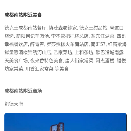
成都南站附近美食
德克士成都南站餐厅, 协茂森老钟家, 德克士甜品站, 号这口
烧烤, 简阳何记羊肉汤, 李不管把把烧总店, 盐东江湖菜, 四哥
幸福餐饮店, 醉青春, 罗莎蛋糕火车南站店, 南汇57, 红高粱海
鲜量贩酒楼锦绣河山店, 乙家菜坊, 上和茶坊, 醉巴适城南露
天美食广场, 夜来香特色美食, 唐人街家常菜, 阿杰酒楼, 膳悦
坊家常菜, 川香汇家常菜 等美食
成都南站附近商场
凯德天府