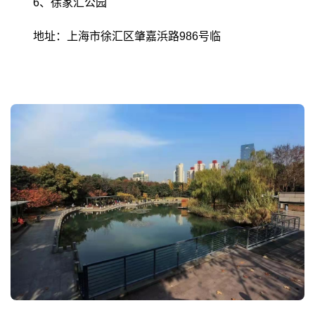
6、徐家汇公园
地址：上海市徐汇区肇嘉浜路986号临