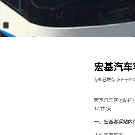
宏基汽车
存知己寄存
发布于
20
宏基汽车客运站内小
10/件/天
一、
宏基客运站
内