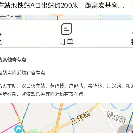
的其他寄存点
点站点附近均有寄存点
昌火车站、汉口火车站、黄鹤楼、户部巷、昙华林、江汉路、粮
谷步行街、武汉欢乐谷等附近均有寄存点