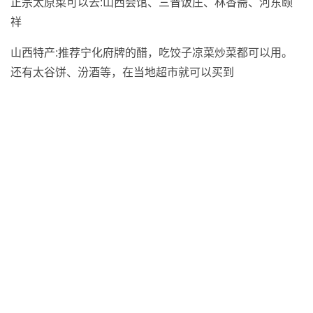
正宗太原菜可以去:山西会馆、三晋饭庄、林香斋、河东颐
祥
山西特产:推荐宁化府牌的醋，吃饺子凉菜炒菜都可以用。
还有太谷饼、汾酒等，在当地超市就可以买到