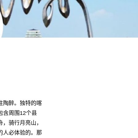
往陶醉。独特的喀
含周围12个县
舟，骑行月亮山，
的人必体验的。那