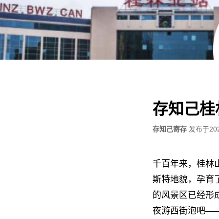
存知己桂
存知己寄存
发布于
20
千百年来，桂林
斯特地貌，孕育
的风景区已经形
夜游西街泡吧—