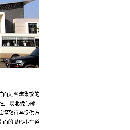
前面是客流集散的
。在广场北缘与邮
或提取行李提供方
南面的弧形小车道