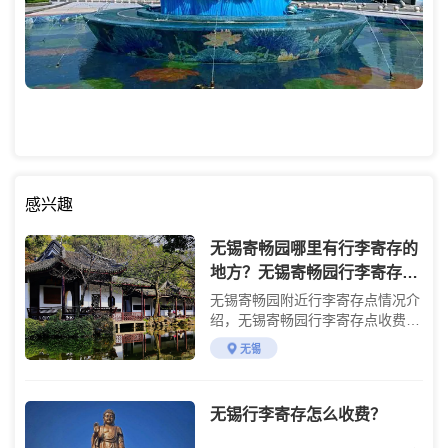
感兴趣
无锡寄畅园哪里有行李寄存的
地方？无锡寄畅园行李寄存怎
么收费？
无锡寄畅园附近行李寄存点情况介
绍，无锡寄畅园行李寄存点收费标
准介绍
无锡
无锡行李寄存怎么收费？