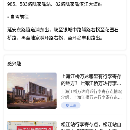
985、583路陆家嘴站、82路陆家嘴滨江大道站
• 自驾前往
延安东路隧道浦东出，驶至银城中路辅路右拐至花园石
桥路，再至陆家嘴环路右拐，至环岛丰和路出。
感兴趣
上海江桥万达哪里有行李寄存
的地方？上海江桥万达行李寄
存怎么收费？
上海江桥万达附近行李寄存点情况
介绍，上海江桥万达行李寄存点收
费标准介绍
上海
松江站行李寄存点，松江站自