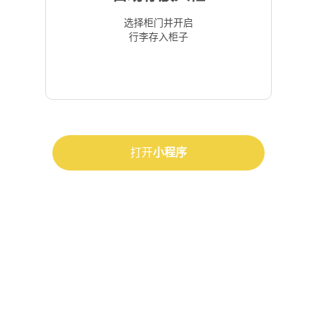
选择柜门并开启
行李存入柜子
打开
小程序