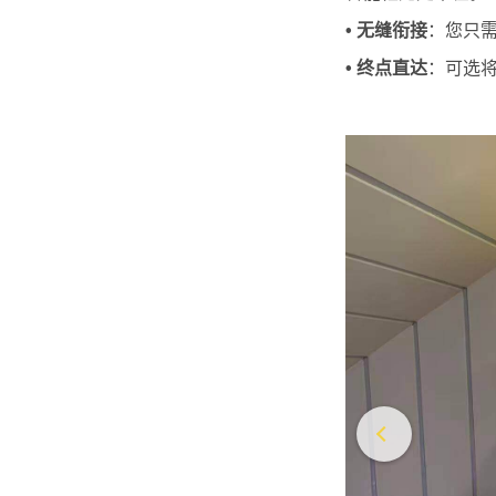
• 无缝衔接
：您只
• 终点直达
：可选