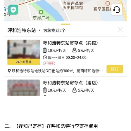
二、【存知己寄存】在呼和浩特行李寄存费用