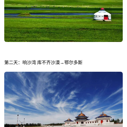
第二天：响沙湾 库不齐沙漠→鄂尔多斯