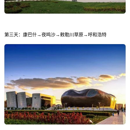
第三天：康巴什→夜鸣沙→敕勒川草原→呼和浩特