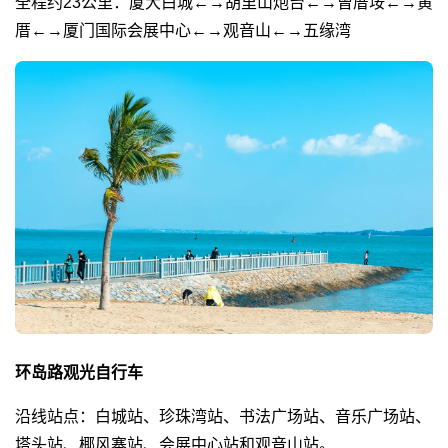
全程约23公里：厦大白城←→胡里山炮台←→曾厝垵←→黄
厝←→厦门国际会展中心←→观音山←→五缘湾
环岛路观光自行车
沿线站点：白城站、珍珠湾站、书法广场站、音乐广场站、
塔头站、椰风寨站、会展中心站和观音山站。