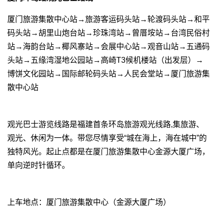
厦门旅游集散中心站→旅游客运码头站→轮渡码头站→和平
码头站→胡里山炮台站→珍珠湾站→曾厝垵站→台湾民俗村
站→海韵台站→椰风寨站→会展中心站→观音山站→五通码
头站→五缘湾湿地公园站→高崎T3候机楼站（出发层）→
博饼文化园站→国际邮轮码头站→人民会堂站→厦门旅游集
散中心站
观光巴士游览线路是福建首条环岛旅游观光线路,集旅游、
观光、休闲为一体。带您尽情享受“城在海上，海在城中”的
独特风光。起止点都是在厦门旅游集散中心金源大厦广场，
单向逆时针循环。
上车地点：厦门旅游集散中心（金源大厦广场）