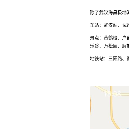
除了武汉海昌极地
车站：武汉站、武
景点：黄鹤楼、户
乐谷、万松园、解
地铁站：三阳路、