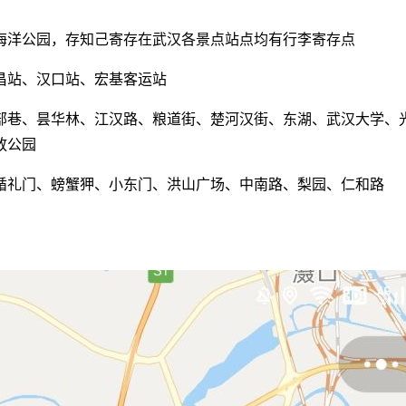
海洋公园，存知己寄存在武汉各景点站点均有行李寄存点
昌站、汉口站、宏基客运站
部巷、昙华林、江汉路、粮道街、楚河汉街、东湖、武汉大学、
放公园
循礼门、螃蟹狎、小东门、洪山广场、中南路、梨园、仁和路