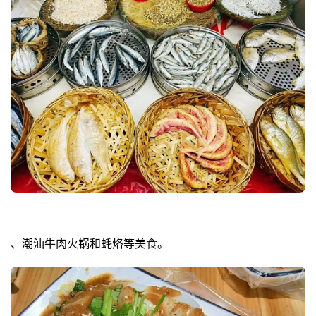
、潮汕牛肉火锅和蚝烙等美食。