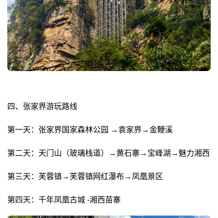
四、张家界游玩路线
第一天：张家界国家森林公园 →袁家界→金鞭溪
第二天：天门山（玻璃栈道）→黄石寨→宝峰湖→魅力湘西
第三天：芙蓉镇→芙蓉镇网红瀑布→凤凰景区
第四天：千年凤凰古城 -湘西苗寨