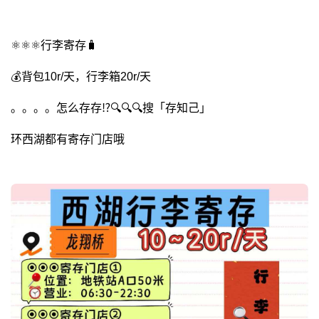
⚛️⚛️⚛️行李寄存🧳
💰背包10r/天，行李箱20r/天
。。。。怎么存存⁉🔍🔍🔍搜「存知己」
环西湖都有寄存门店哦