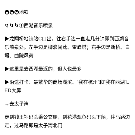
🚇🚇🚇地铁
🌀🌀🌀①西湖音乐喷泉
▶︎龙翔桥地铁站C口出，往右手边一直走几分钟即到西湖音
乐喷泉处。左手边是柳浪闻莺、雷峰塔；右手边是断桥、白
堤、曲院风荷
▶︎这里是去西湖最近的，但人也最多
▶︎沿途打卡：最繁华的商场湖滨、“我在杭州”和“我在西湖”L
ED大屏
→去太子湾
走到钱王祠码头乘公交船，到花港观鱼码头下船，往马路边
走，过马路即是太子湾北门