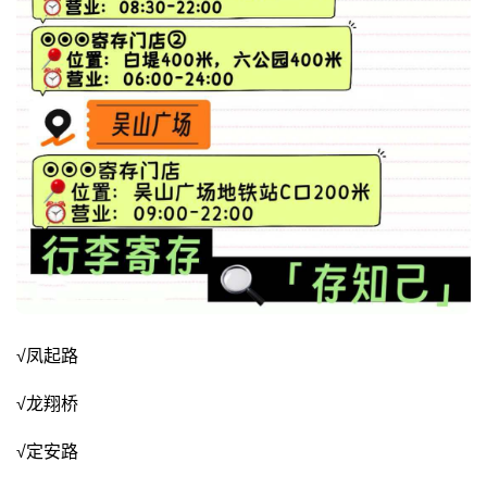
√凤起路
√龙翔桥
√定安路