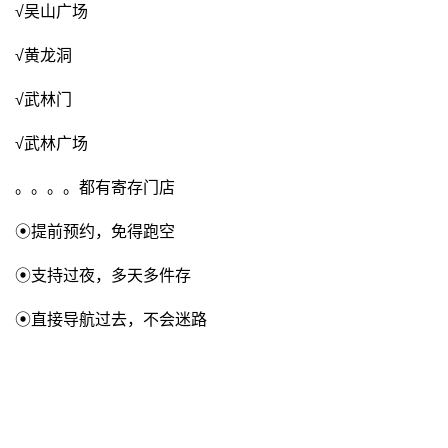
√吴山广场
√黄龙洞
√武林门
√武林广场
。。。。都有寄存门店
⦿提前预约，免得跑空
⦿支持过夜，多天多件存
⦿直接导航过去，不会迷路