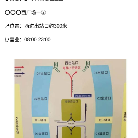
⭕️⭕️⭕️西广场—②
📍位置：西进出站口约300米
⏰营业：08:00-23:00