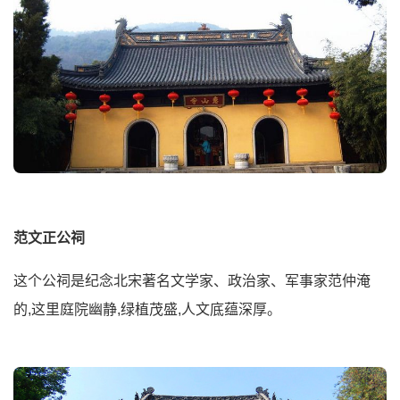
范文正公祠
这个公祠是纪念北宋著名文学家、政治家、军事家范仲淹
的,这里庭院幽静,绿植茂盛,人文底蕴深厚。