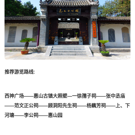
推荐游览路线:
西神广场——惠山古镇大照壁—一徐孺子祠——张中丞庙
——范文正公祠——顾洞阳先生祠——杨藕芳祠——上、下
河塘——李公祠——惠山园