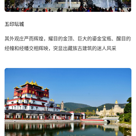
五印坛城
其外观庄严而辉煌，耀目的金顶、巨大的鎏金宝瓶、醒目的
经幢和经幡交相辉映，突显出藏族古建筑的迷人风采