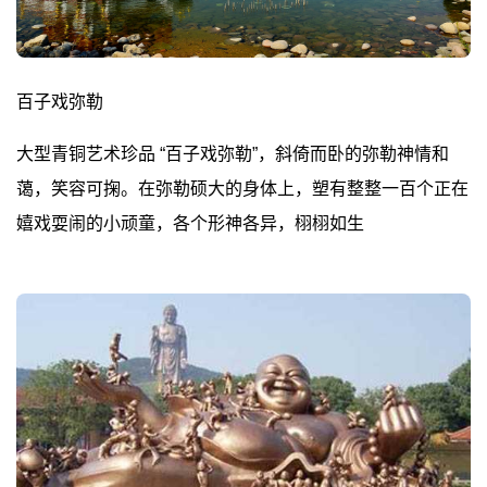
百子戏弥勒
大型青铜艺术珍品 “百子戏弥勒”，斜倚而卧的弥勒神情和
蔼，笑容可掬。在弥勒硕大的身体上，塑有整整一百个正在
嬉戏耍闹的小顽童，各个形神各异，栩栩如生