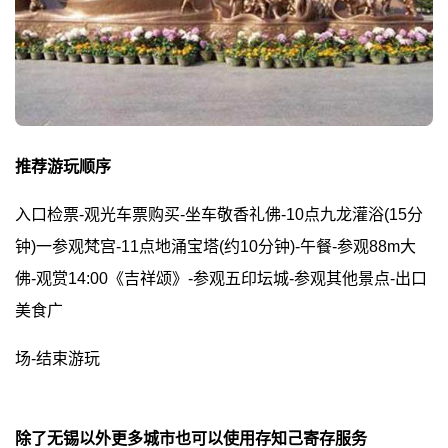
推荐游玩顺序
入口检票-观光车票购买-坐车敬香礼佛-10点九龙灌浴(15分
钟)一参观梵宫-11点地涌宝塔(约10分钟)-午餐-参观88m大
佛-观赏14:00《吉祥颂》-参观五印坛城-参观其他景点-出口
美食广
场-结束游玩
除了无锡以外更多城市也可以使用存知己寄存服务