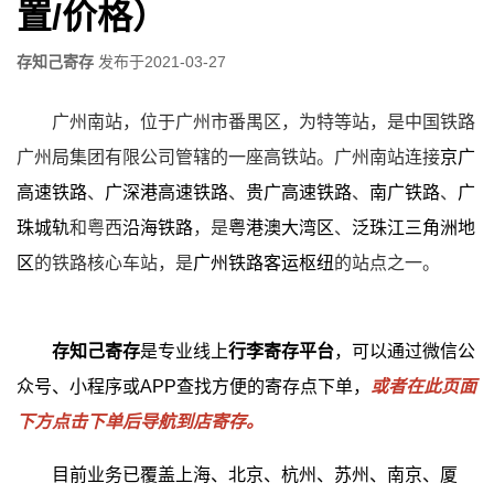
置/价格）
存知己寄存
发布于
2021-03-27
广州南站，位于广州市番禺区，为特等站，是中国铁路
广州局集团有限公司管辖的一座高铁站。广州南站连接
京广
高速铁路
、
广深港高速铁路
、
贵广高速铁路
、
南广铁路
、
广
珠城轨
和粤西
沿海铁路
，是
粤港澳大湾区
、
泛珠江三角洲地
区
的铁路核心车站，是
广州铁路客运枢纽
的站点之一。
存知己寄存
是专业线上
行李寄存平台
，可以通过微信公
众号、小程序或APP查找方便的寄存点下单，
或者在此页面
下方点击下单后导航到店寄存。
目前业务已覆盖上海、北京、杭州、苏州、南京、厦