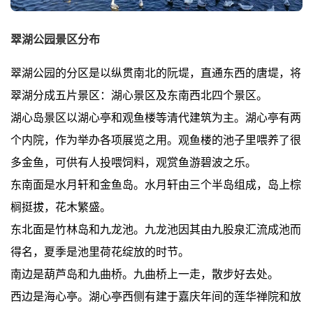
翠湖公园景区分布
翠湖公园的分区是以纵贯南北的阮堤，直通东西的唐堤，将
翠湖分成五片景区：湖心景区及东南西北四个景区。
湖心岛景区以湖心亭和观鱼楼等清代建筑为主。湖心亭有两
个内院，作为举办各项展览之用。观鱼楼的池子里喂养了很
多金鱼，可供有人投喂饲料，观赏鱼游碧波之乐。
东南面是水月轩和金鱼岛。水月轩由三个半岛组成，岛上棕
榈挺拔，花木繁盛。
东北面是竹林岛和九龙池。九龙池因其由九股泉汇流成池而
得名，夏季是池里荷花绽放的时节。
南边是葫芦岛和九曲桥。九曲桥上一走，散步好去处。
西边是海心亭。湖心亭西侧有建于嘉庆年间的莲华禅院和放