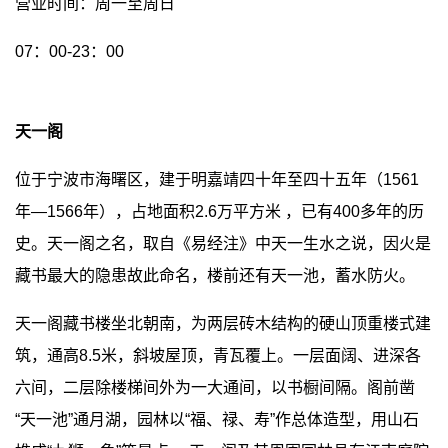
营业时间：周一至周日
07：00-23：00
天一阁
位于宁波市海曙区，建于明嘉靖四十年至四十五年（1561
年—1566年），占地面积2.6万平方米 ，已有400多年的历
史。天一阁之名，取自《易经注》中天一生水之说，因火是
藏书最大的隐患故此命名，楼前还有天一池，蓄水防火。
天一阁藏书楼坐北朝南，为两层砖木结构的硬山顶重楼式建
筑，通高8.5米，斜坡屋顶，青瓦覆上。一层面阔、进深各
六间，二层除楼梯间外为一大通间，以书橱间隔。阁前凿
“天一池”通月湖，园林以“福、禄、寿”作总体造型，用山石