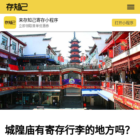
来存知己寄存小程序
打开小程序
立即领取首单优惠券
城隍庙有寄存行李的地方吗？