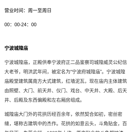
营业时间：周一至周日
00：00-24：00
宁波城隍庙
宁波城隍庙，正殿供奉宁波府正二品鉴察司城隍威灵公纪信
大老爷，明洪武年间，被定名为“宁波府城隍庙”。宁波城隍
庙殿堂建筑属南方大式建筑，红墙泥瓦，现在庙内主体建筑
由照壁、大门、前天井、仪门、戏台、中天井、大殿、后天
井、后殿及东西偏殿和左右厢房组成。
城隍庙大门外的花拱历经百余年，依然契合如初，密丝密
缝，堪称古建筑中的杰作。花拱的如意云头，斗角贴金，百