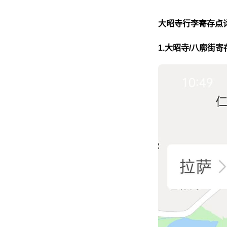
大昭寺行李寄存点
1.大昭寺/八廓街