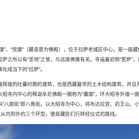
康”、“觉康”（藏语意为佛殿），位于拉萨老城区中心，是一座
萨之所以有“圣地”之誉，与这座佛像有关。寺庙最初称“惹萨”
化成当下的“拉萨”。
最辉煌的吐蕃时期的建筑，也是西藏最早的土木结构建筑，并且
昭寺内中心的释迦牟尼佛殿一圈称为“囊廓”，环大昭寺外墙一圈
叫“八廓街”即八角街。以大昭寺为中心，将布达拉宫、药王山、
。这从内到外的三个环型，便是藏民们行转经仪式的路线。