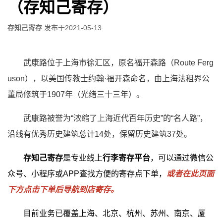
（存知己寄存）
存知己寄存
发布于
2021-05-13
武康路位于上海市徐汇区，原名福开森路（Route Ferg
uson），以美国传教士约翰·福开森命名，由上海法租界公
董局修筑于1907年（光绪三十三年）。
武康路被誉为“浓缩了上海近代百年历史”的“名人路”，
沿线有优秀历史建筑总计14处，保留历史建筑37处。
存知己寄存
是专业线上
行李寄存平台
，可以通过微信公
众号、小程序或APP查找方便的寄存点下单，
或者在此页面
下方点击下单后导航到店寄存。
目前业务已覆盖上海、北京、杭州、苏州、南京、厦