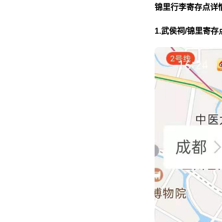
锦里行李寄存点详
1.武侯祠/锦里寄