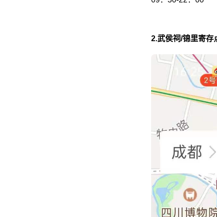
2.武侯祠/锦里寄