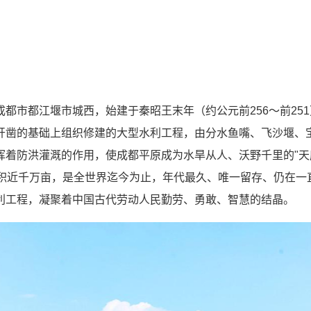
都市都江堰市城西，始建于秦昭王末年（约公元前256～前25
开凿的基础上组织修建的大型水利工程，由分水鱼嘴、飞沙堰、
挥着防洪灌溉的作用，使成都平原成为水旱从人、沃野千里的"天
面积近千万亩，是全世界迄今为止，年代最久、唯一留存、仍在一
利工程，凝聚着中国古代劳动人民勤劳、勇敢、智慧的结晶。