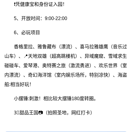
❗凭健康宝和身份证入园！
5、开放时间：9:00-22:00
6、必玩项目
香格里拉、雅鲁藏布（漂流）、喜马拉雅雄鹰（音乐过
山车）、📍天地双雄（超高跳楼机）、异域魔窟、雪域求生
碰碰车、爱琴港、奥特赛之旅（激流勇进）、欢乐世界（室
内漂流）、奇幻海洋馆（室内娱乐场所，特别凉快）、海盗
船:相当好玩！
小摆锤:刺激！相比较大摆锤180度转圈。
3⃣甜品王国📷（拍照圣地，网红打卡）