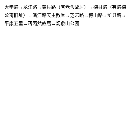
大学路→龙江路→黄县路（有老舍故居）→德县路（有路德
公寓旧址）→浙江路天主教堂→芝罘路→博山路→潍县路→
平康五里→蒋丙然故居→观象山公园