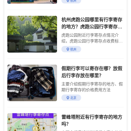
杭州
杭州虎跑公园哪里有行李寄存
的地方？虎跑公园行李寄存怎
么收费？
虎跑公园附近行李寄存点情况介
绍，虎跑公园行李寄存点收费标准
介绍
杭州
假期行李可以寄存在哪？放假
后行李存放在哪里？
主要介绍假期行李寄存的地方、假
期行李寄存的价格费用方法
北京
雷峰塔附近有行李寄存的地方
吗？