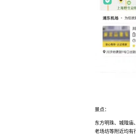
景点：
东方明珠、城隍庙
老场坊等附近均有