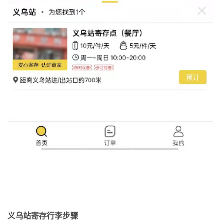
义乌站寄存行李步骤