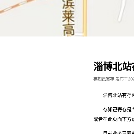
淄博北站
存知己寄存
发布于
20
淄博北站有存
存知己寄存
是
或者在此页面下方
目前业务已覆