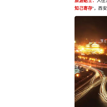
旅游贴士：
入住
知己寄存
”，西