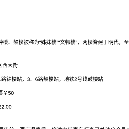
钟楼、鼓楼被称为“姊妹楼”“文物楼”，两楼皆建于明代，
区西大街
01路钟楼站，3、6路鼓楼站，地铁2号线鼓楼站
票￥50
2:00