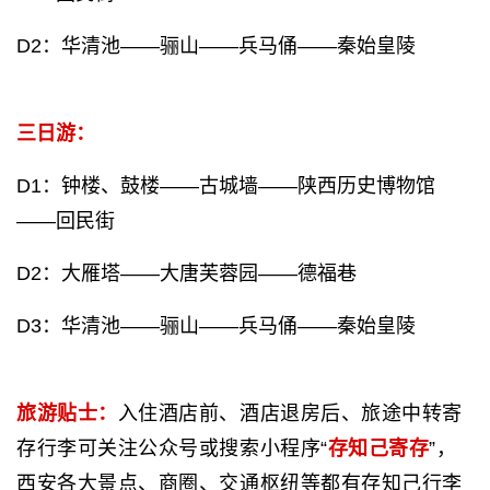
D2：华清池——骊山——兵马俑——秦始皇陵
三日游：
D1：钟楼、鼓楼——古城墙——陕西历史博物馆
——回民街
D2：大雁塔——大唐芙蓉园——德福巷
D3：华清池——骊山——兵马俑——秦始皇陵
旅游贴士：
入住酒店前、酒店退房后、旅途中转寄
存行李可关注公众号或搜索小程序“
存知己寄存
”，
西安各大景点、商圈、交通枢纽等都有存知己行李