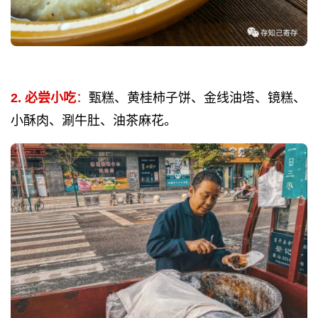
2. 必尝小吃
：
甄糕、黄桂柿子饼、金线油塔、镜糕、
小酥肉、涮牛肚、油茶麻花。