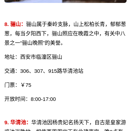
8. 骊山：
骊山属于秦岭支脉，山上松柏长青，郁郁葱
葱，每当夕阳西下，骊山照应在晚霞之中，有关中八
景之一“骊山晚照”的美誉。
地址：西安市临潼区骊山
交通：306、307、915路华清池站
门票：￥75
开放时间：8:00-17:00
9. 华清池：
华清池因杨贵妃名扬天下，自古是皇家游