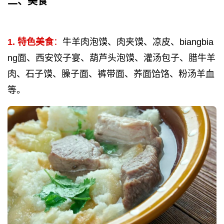
二、美食
1. 特色美食
：
牛羊肉泡馍、肉夹馍、凉皮、biangbia
ng面、西安饺子宴、葫芦头泡馍、灌汤包子、腊牛羊
肉、石子馍、臊子面、裤带面、荞面饸饹、粉汤羊血
等。