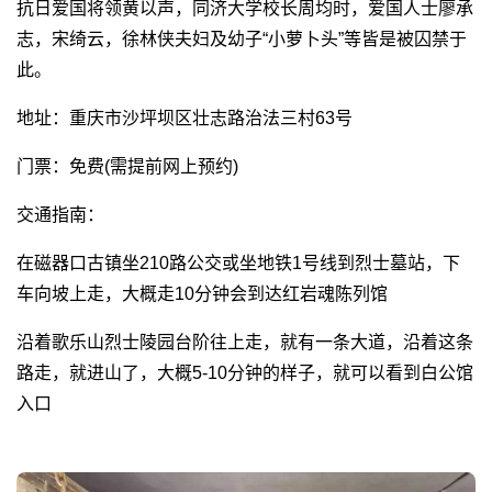
抗日爱国将领黄以声，同济大学校长周均时，爱国人士廖承
志，宋绮云，徐林侠夫妇及幼子“小萝卜头”等皆是被囚禁于
此。
地址：重庆市沙坪坝区壮志路治法三村63号
门票：免费(需提前网上预约)
交通指南：
在磁器口古镇坐210路公交或坐地铁1号线到烈士墓站，下
车向坡上走，大概走10分钟会到达红岩魂陈列馆
沿着歌乐山烈士陵园台阶往上走，就有一条大道，沿着这条
路走，就进山了，大概5-10分钟的样子，就可以看到白公馆
入口