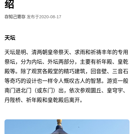
绍
存知己寄存
发布于
2020-08-17
天坛
天坛是明、清两朝皇帝祭天、求雨和祈祷丰年的专用
祭坛，分为内坛、外坛两部分，主要有祈年殿、皇乾
殿等。除了观赏各殿堂的精巧建筑，回音壁、三音石
等奇巧的设计也一样令人慨叹古人的智慧。游览一般
南门进北门（或东门）出，依次参观圜丘、皇穹宇、
丹陛桥、祈年殿和皇乾殿后离开。