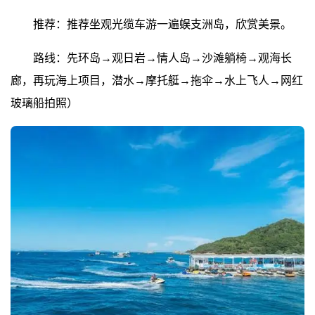
推荐：推荐坐观光缆车游一遍蜈支洲岛，欣赏美景。
路线：先环岛→观日岩→情人岛→沙滩躺椅→观海长
廊，再玩海上项目，潜水→摩托艇→拖伞→水上飞人→网红
玻璃船拍照）