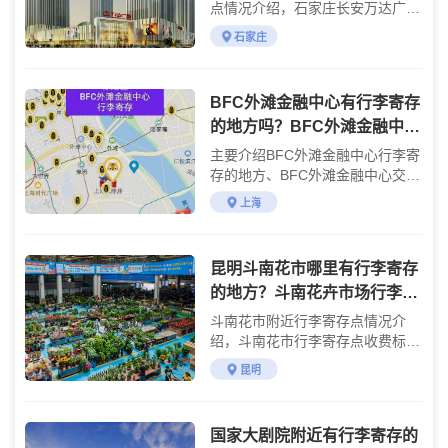
点情况介绍，石家庄长安万达广场
行李寄存点收费标准介绍
石家庄
BFC外滩金融中心有行李寄存
的地方吗？BFC外滩金融中心
交通攻略
主要介绍BFC外滩金融中心行李寄
存的地方、BFC外滩金融中心交通
攻略
上海
昆明斗南花市哪里有行李寄存
的地方？斗南花卉市场行李寄
存怎么收费？
斗南花市附近行李寄存点情况介
绍，斗南花市行李寄存点收费标准
介绍
昆明
国家大剧院附近有行李寄存的