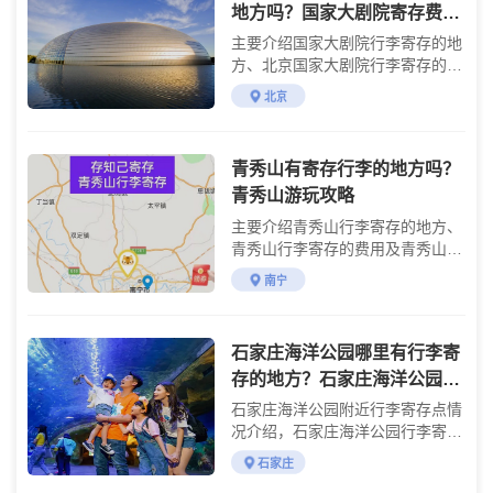
地方吗？国家大剧院寄存费用
详情
主要介绍国家大剧院行李寄存的地
方、北京国家大剧院行李寄存的费
用及游玩攻略
北京
青秀山有寄存行李的地方吗？
青秀山游玩攻略
主要介绍青秀山行李寄存的地方、
青秀山行李寄存的费用及青秀山游
玩攻略
南宁
石家庄海洋公园哪里有行李寄
存的地方？石家庄海洋公园行
李寄存怎么收费？
石家庄海洋公园附近行李寄存点情
况介绍，石家庄海洋公园行李寄存
点收费标准介绍
石家庄