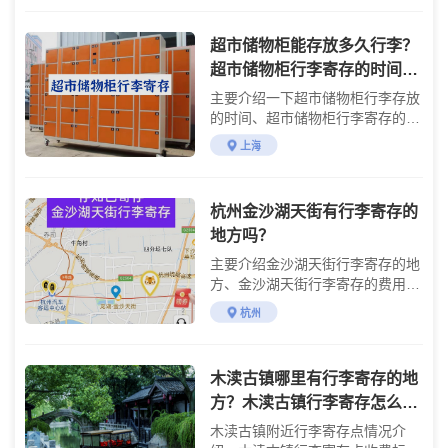
超市储物柜能存放多久行李？
超市储物柜行李寄存的时间费
用是多少？
主要介绍一下超市储物柜行李存放
的时间、超市储物柜行李寄存的费
用
上海
杭州金沙湖天街有行李寄存的
地方吗？
主要介绍金沙湖天街行李寄存的地
方、金沙湖天街行李寄存的费用及
金沙湖天街游玩攻略
杭州
木渎古镇哪里有行李寄存的地
方？木渎古镇行李寄存怎么收
费？
木渎古镇附近行李寄存点情况介