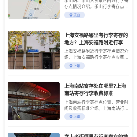
乐山站、乐山大佛景区附近行李寄
存点情况介绍，乐山行李寄存点收
费标准介绍
乐山
上海安福路哪里有行李寄存的
地方？上海安福路附近行李寄
存怎么收费？
上海安福路附近行李寄存点情况介
绍，上海安福路行李寄存点收费标
准介绍
上海
上海南站寄存处在哪里?上海
南站寄存行李收费标准
上海南站行李寄存点位置、营业时
间及收费标准介绍。上海南站行李
寄存流程说明。
上海
塞上老街哪里有行李寄存的地