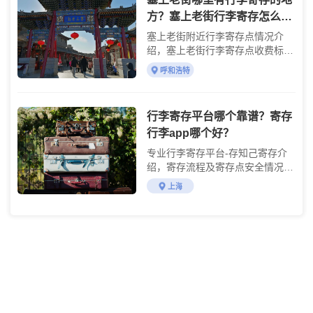
方？塞上老街行李寄存怎么收
费？
塞上老街附近行李寄存点情况介
绍，塞上老街行李寄存点收费标准
介绍
呼和浩特
行李寄存平台哪个靠谱？寄存
行李app哪个好？
专业行李寄存平台-存知己寄存介
绍，寄存流程及寄存点安全情况说
明
上海