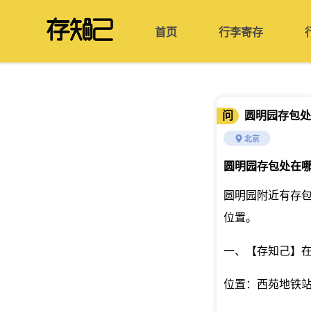
首页
行李寄存
问
圆明园存包处
北京
圆明园存包处在
圆明园附近有存
位置。
一、【存知己】
位置：西苑地铁站