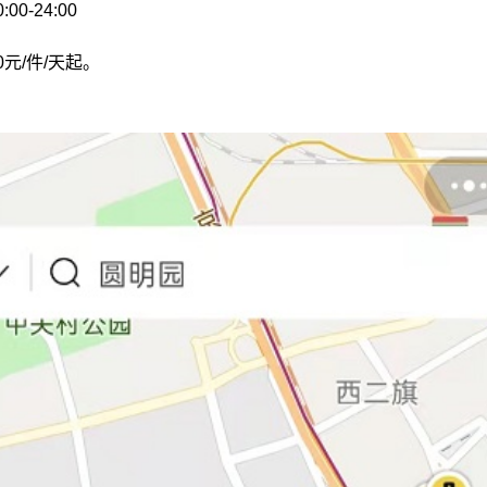
0-24:00
元/件/天起。