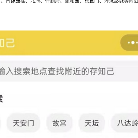
井、南锣鼓巷、北海、什刹海、颐和园、东直门、环球影城等附