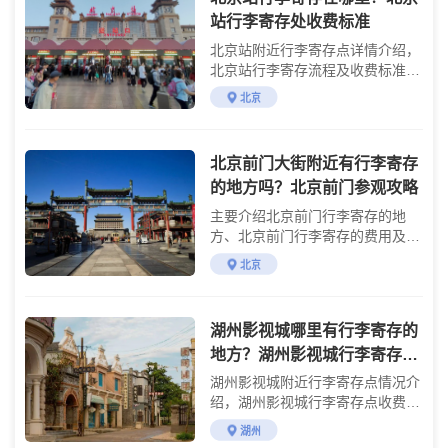
站行李寄存处收费标准
北京站附近行李寄存点详情介绍，
北京站行李寄存流程及收费标准说
明
北京
北京前门大街附近有行李寄存
的地方吗？北京前门参观攻略
主要介绍北京前门行李寄存的地
方、北京前门行李寄存的费用及游
玩攻略
北京
湖州影视城哪里有行李寄存的
地方？湖州影视城行李寄存怎
么收费？
湖州影视城附近行李寄存点情况介
绍，湖州影视城行李寄存点收费标
准介绍
湖州