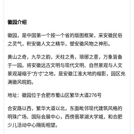
徽园介绍
徽园，是中国第一个按一个省的版图框架，采安徽民俗
之灵气，积安徽人文之精华，塑安徽风物之神形。
黄山之奇，九华之韵，天柱之秀，琅琊之意，万象皆备
于一园。将安徽远古文明与现代文明、自然景观与人文
景观凝缩于“方寸”之地，是安徽江淮大地的缩影，园区充
满徽风皖韵。
地址：徽园位于合肥市蜀山区繁华大道276号
合安路以西，繁华大道以北，东面毗邻现代建筑风格的
明珠广场、国际会展中心，西傍翡翠湖大学城，和合肥
少儿活动中心隔街相望。