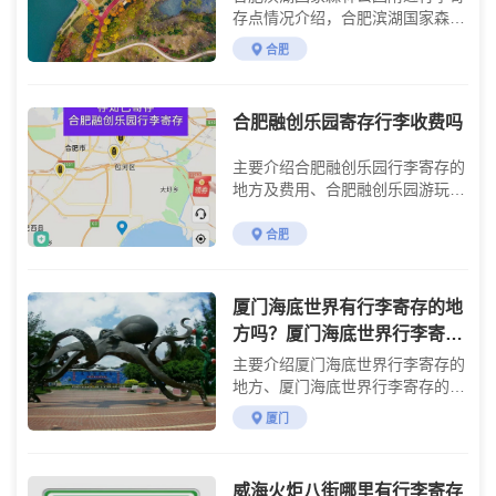
费？
存点情况介绍，合肥滨湖国家森林
公园行李寄存点收费标准介绍
合肥
合肥融创乐园寄存行李收费吗
主要介绍合肥融创乐园行李寄存的
地方及费用、合肥融创乐园游玩攻
略
合肥
厦门海底世界有行李寄存的地
方吗？厦门海底世界行李寄存
收费详情
主要介绍厦门海底世界行李寄存的
地方、厦门海底世界行李寄存的费
用及参观攻略
厦门
威海火炬八街哪里有行李寄存